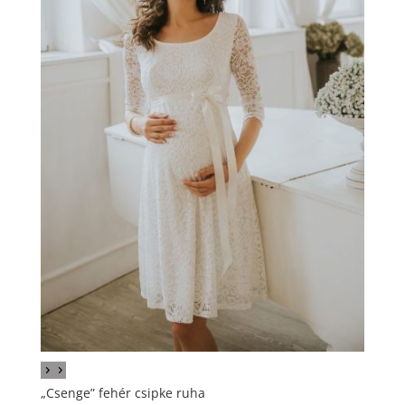
„Csenge” fehér csipke ruha