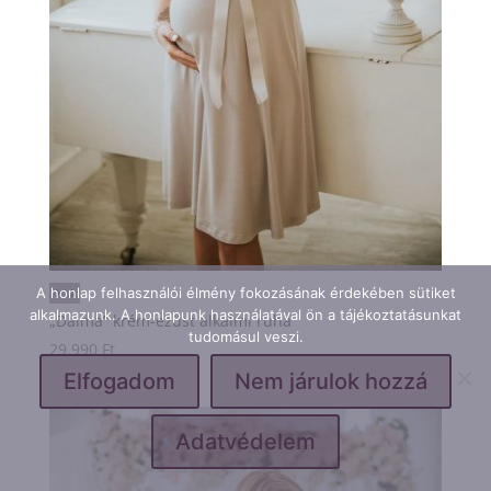
A honlap felhasználói élmény fokozásának érdekében sütiket
alkalmazunk. A honlapunk használatával ön a tájékoztatásunkat
„Dalma” krém-ezüst alkalmi ruha
tudomásul veszi.
29.990
Ft
Elfogadom
Nem járulok hozzá
Adatvédelem