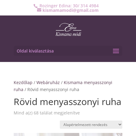
Rozinger Edina: 30/ 314 4984
kismamamodi@gmail.com
Oldal kiválasztása
Kezdőlap
/
Webáruház
/
Kismama menyasszonyi
ruha
/ Rövid menyasszonyi ruha
Rövid menyasszonyi ruha
Mind a(z) 68 találat megjelenítve