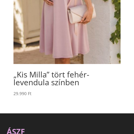
„Kis Milla” tört fehér-
levendula színben
29.990
Ft
ÁSZF