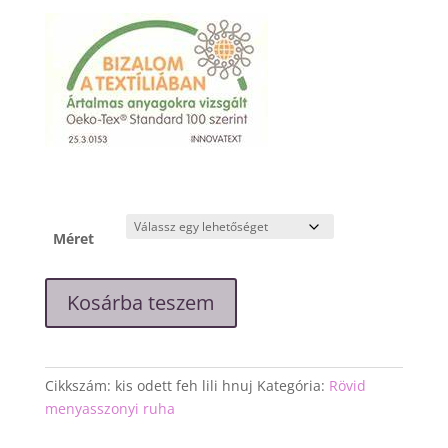
Méret
"Kis
Kosárba teszem
Odett"
fehér
csipke
ruha
Cikkszám:
kis odett feh lili hnuj
Kategória:
Rövid
mennyiség
menyasszonyi ruha