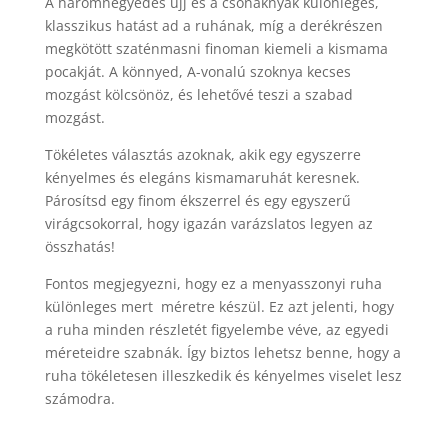
A háromnegyedes ujj és a csónaknyak különleges,
klasszikus hatást ad a ruhának, míg a derékrészen
megkötött szaténmasni finoman kiemeli a kismama
pocakját. A könnyed, A-vonalú szoknya kecses
mozgást kölcsönöz, és lehetővé teszi a szabad
mozgást.
Tökéletes választás azoknak, akik egy egyszerre
kényelmes és elegáns kismamaruhát keresnek.
Párosítsd egy finom ékszerrel és egy egyszerű
virágcsokorral, hogy igazán varázslatos legyen az
összhatás!
Fontos megjegyezni, hogy ez a menyasszonyi ruha
különleges mert méretre készül. Ez azt jelenti, hogy
a ruha minden részletét figyelembe véve, az egyedi
méreteidre szabnák. Így biztos lehetsz benne, hogy a
ruha tökéletesen illeszkedik és kényelmes viselet lesz
számodra.