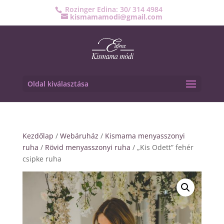
Rozinger Edina: 30/ 314 4984
kismamamodi@gmail.com
Oldal kiválasztása
Kezdőlap
/
Webáruház
/
Kismama menyasszonyi
ruha
/
Rövid menyasszonyi ruha
/ „Kis Odett” fehér
csipke ruha