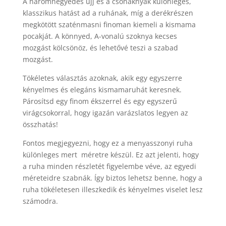
A háromnegyedes ujj és a csónaknyak különleges,
klasszikus hatást ad a ruhának, míg a derékrészen
megkötött szaténmasni finoman kiemeli a kismama
pocakját. A könnyed, A-vonalú szoknya kecses
mozgást kölcsönöz, és lehetővé teszi a szabad
mozgást.
Tökéletes választás azoknak, akik egy egyszerre
kényelmes és elegáns kismamaruhát keresnek.
Párosítsd egy finom ékszerrel és egy egyszerű
virágcsokorral, hogy igazán varázslatos legyen az
összhatás!
Fontos megjegyezni, hogy ez a menyasszonyi ruha
különleges mert méretre készül. Ez azt jelenti, hogy
a ruha minden részletét figyelembe véve, az egyedi
méreteidre szabnák. Így biztos lehetsz benne, hogy a
ruha tökéletesen illeszkedik és kényelmes viselet lesz
számodra.