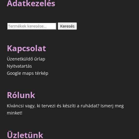
Adatkezelés
Keresés
Keresés
a
következőre:
Kapcsolat
Üzenetküldő űrlap
Nyitvatartás
Google maps térkép
Rólunk
Kíváncsi vagy, ki tervezi és készíti a ruhádat? Ismerj meg
minket!
Üzletünk