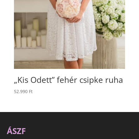
„Kis Odett” fehér csipke ruha
52.990
Ft
ÁSZF