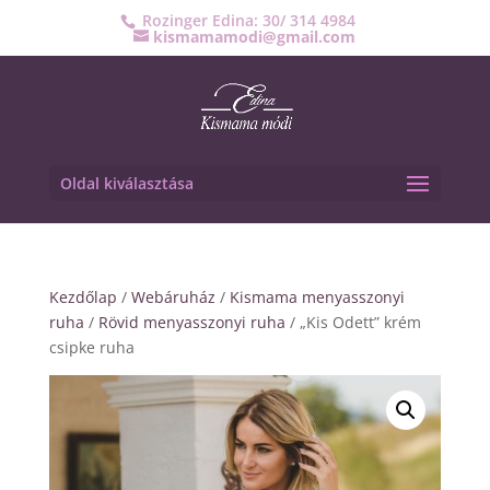
Rozinger Edina: 30/ 314 4984
kismamamodi@gmail.com
Oldal kiválasztása
Kezdőlap
/
Webáruház
/
Kismama menyasszonyi
ruha
/
Rövid menyasszonyi ruha
/ „Kis Odett” krém
csipke ruha