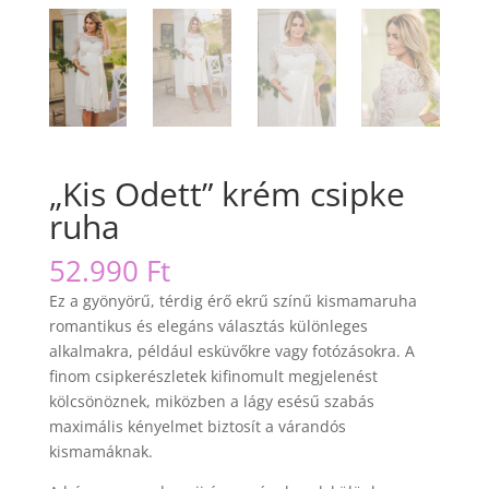
„Kis Odett” krém csipke
ruha
52.990
Ft
Ez a gyönyörű, térdig érő ekrű színű kismamaruha
romantikus és elegáns választás különleges
alkalmakra, például esküvőkre vagy fotózásokra. A
finom csipkerészletek kifinomult megjelenést
kölcsönöznek, miközben a lágy esésű szabás
maximális kényelmet biztosít a várandós
kismamáknak.