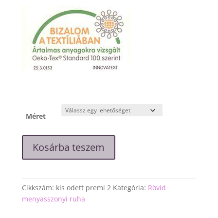
Méret
"Kis
Kosárba teszem
Odett"
krém
csipke
ruha
Cikkszám:
kis odett premi 2
Kategória:
Rövid
mennyiség
menyasszonyi ruha