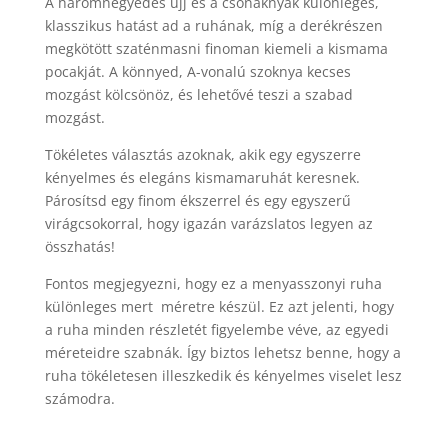
A háromnegyedes ujj és a csónaknyak különleges,
klasszikus hatást ad a ruhának, míg a derékrészen
megkötött szaténmasni finoman kiemeli a kismama
pocakját. A könnyed, A-vonalú szoknya kecses
mozgást kölcsönöz, és lehetővé teszi a szabad
mozgást.
Tökéletes választás azoknak, akik egy egyszerre
kényelmes és elegáns kismamaruhát keresnek.
Párosítsd egy finom ékszerrel és egy egyszerű
virágcsokorral, hogy igazán varázslatos legyen az
összhatás!
Fontos megjegyezni, hogy ez a menyasszonyi ruha
különleges mert méretre készül. Ez azt jelenti, hogy
a ruha minden részletét figyelembe véve, az egyedi
méreteidre szabnák. Így biztos lehetsz benne, hogy a
ruha tökéletesen illeszkedik és kényelmes viselet lesz
számodra.