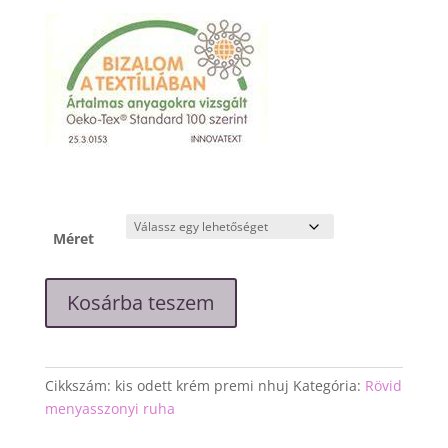
Méret
"Kis
Kosárba teszem
Odett"
krém
csipke
ruha
Cikkszám:
kis odett krém premi nhuj
Kategória:
Rövid
mennyiség
menyasszonyi ruha