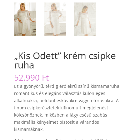
„Kis Odett” krém csipke
ruha
52.990
Ft
Ez a gyönyörű, térdig érő ekrű színű kismamaruha
romantikus és elegáns választás különleges
alkalmakra, például esküvőkre vagy fotózásokra. A
finom csipkerészletek kifinomult megjelenést
kölcsönöznek, miközben a lágy esésű szabás
maximális kényelmet biztosít a várandós
kismamáknak.