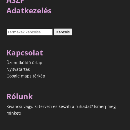
ÁSZF
Adatkezelés
Keresés
Keresés
a
következőre:
Kapcsolat
Üzenetküldő űrlap
Nyitvatartás
Google maps térkép
Rólunk
Kíváncsi vagy, ki tervezi és készíti a ruhádat? Ismerj meg
minket!