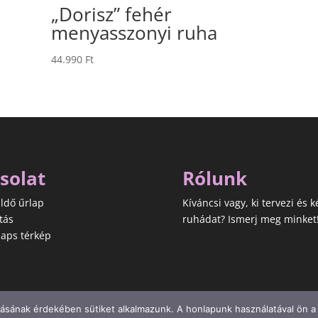
„Dorisz” fehér
menyasszonyi ruha
44.990
Ft
solat
Rólunk
ldő űrlap
Kíváncsi vagy, ki tervezi és k
tás
ruhádat? Ismerj meg minket
aps térkép
ásának érdekében sütiket alkalmazunk. A honlapunk használatával ön a