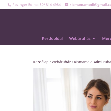
Rozinger Edina: 30/ 314 4984
kismamamodi@gmail.c
Kezdőoldal
Webáruház
Mére
Kezdőlap
/
Webáruház
/
Kismama alkalmi ruh