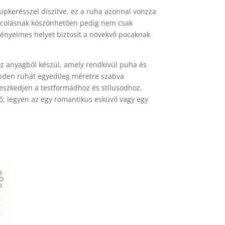
csipkerésszel díszítve, ez a ruha azonnal vonzza
ráncolásnak köszönhetően pedig nem csak
kényelmes helyet biztosít a növekvő pocaknak
z anyagból készül, amely rendkívül puha és
Minden ruhát egyedileg méretre szabva
leszkedjen a testformádhoz és stílusodhoz.
ő, legyen az egy romantikus esküvő vagy egy