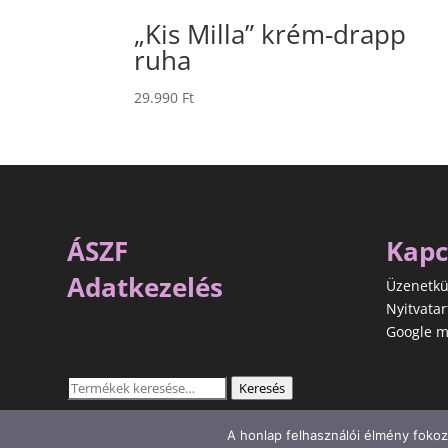
„Kis Milla” krém-drapp
ruha
29.990
Ft
ÁSZF
Kapc
Adatkezelés
Üzenetkü
Nyitvatar
Google m
Keresés
Keresés
a
következőre:
A honlap felhasználói élmény fokoz