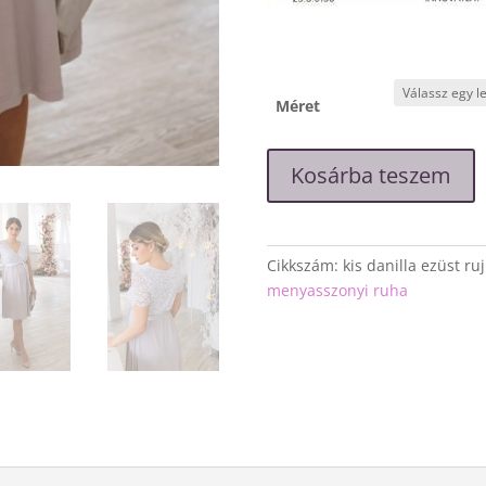
Méret
"
Kosárba teszem
Danilla"
ezüst
alkalmi
kismamaruha
Cikkszám:
kis danilla ezüst ruj
mennyiség
menyasszonyi ruha