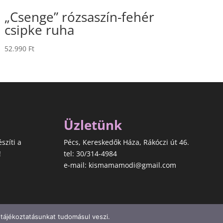
„Csenge” rózsaszín-fehér
csipke ruha
52.990
Ft
Üzletünk
észíti a
Pécs, Kereskedők Háza, Rákóczi út 46.
!
tel: 30/314-4984
e-mail: kismamamodi@gmail.com
 tájékoztatásunkat tudomásul veszi.