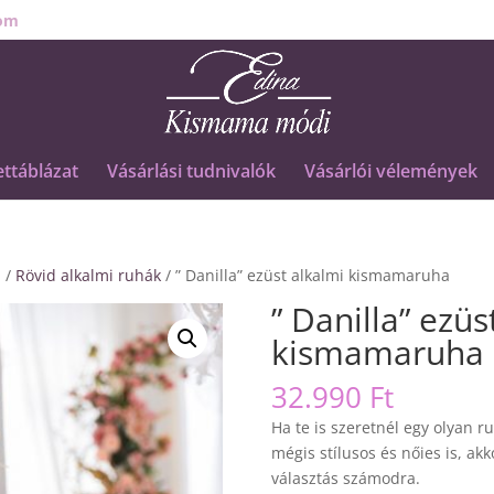
om
ttáblázat
Vásárlási tudnivalók
Vásárlói vélemények
a
/
Rövid alkalmi ruhák
/ ” Danilla” ezüst alkalmi kismamaruha
” Danilla” ezüs
kismamaruha
32.990
Ft
Ha te is szeretnél egy olyan 
mégis stílusos és nőies is, ak
választás számodra.