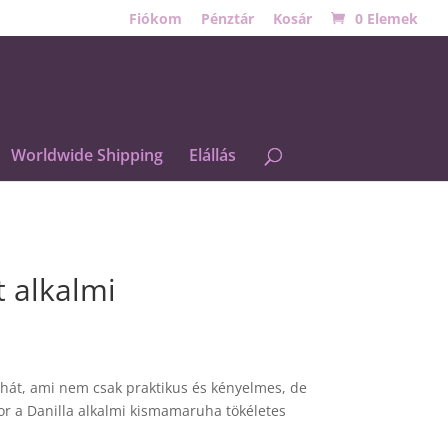
Fiókom
Pénztár
Kosár
0 Elemek
Worldwide Shipping
Elállás
t alkalmi
ruhát, ami nem csak praktikus és kényelmes, de
kor a Danilla alkalmi kismamaruha tökéletes