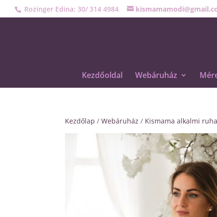
Rozinger Edina: 30/ 314 4984
kismamamodi@gmail.c
Kezdőoldal
Webáruház
Mére
Kezdőlap
/
Webáruház
/
Kismama alkalmi ruh