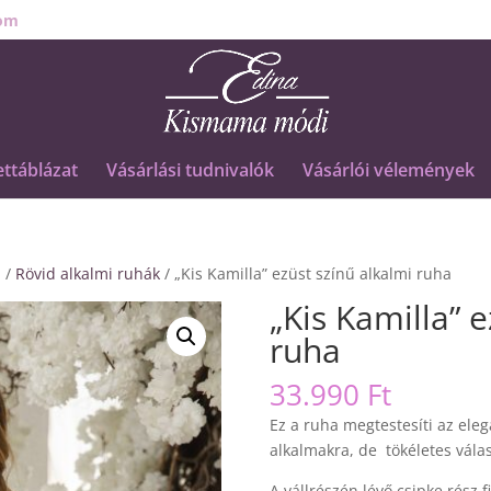
om
ttáblázat
Vásárlási tudnivalók
Vásárlói vélemények
a
/
Rövid alkalmi ruhák
/ „Kis Kamilla” ezüst színű alkalmi ruha
„Kis Kamilla” 
ruha
33.990
Ft
Ez a ruha megtestesíti az eleg
alkalmakra, de tökéletes vála
A vállrészén lévő csipke rész