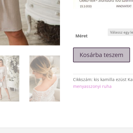
Méret
"Kis
Kosárba teszem
Kamilla"
ezüst
színű
alkalmi
Cikkszám:
kis kamilla ezüst
Ka
ruha
menyasszonyi ruha
mennyiség