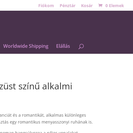
Fiókom
Pénztár
Kosár
0 Elemek
Worldwide Shipping
Elállás
ezüst színű alkalmi
anciát és a romantikát, alkalmas különleges
sztás egy romantikus menyasszonyi ruhának is.
 finoman hangsúlyozza a nőies vonalakat,