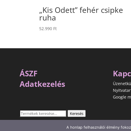
„Kis Odett” fehér csipke
ruha
52.990
Ft
ÁSZF
Kapc
Adatkezelés
Üzenetkü
Nyitvatar
Google m
Keresés
Keresés
a
következőre:
A honlap felhasználói élmény fokoz