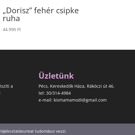
„Dorisz” fehér csipke
ruha
44.990
Ft
Üzletünk
észíti a
Pécs, Kereskedők Háza, Rákóczi út 46.
!
tel: 30/314-4984
e-mail: kismamamodi@gmail.com
 tájékoztatásunkat tudomásul veszi.