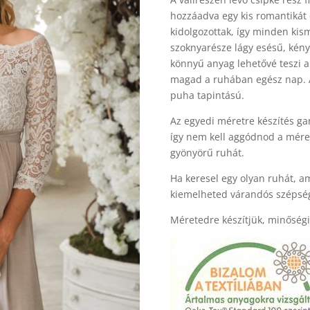
hozzáadva egy kis romantikát 
kidolgozottak, így minden ki
szoknyarésze lágy esésű, kénye
könnyű anyag lehetővé teszi 
magad a ruhában egész nap. A 
puha tapintású.
Az egyedi méretre készítés gar
így nem kell aggódnod a mére
gyönyörű ruhát.
Ha keresel egy olyan ruhát, a
kiemelheted várandós szépség
Méretedre készítjük, minőség