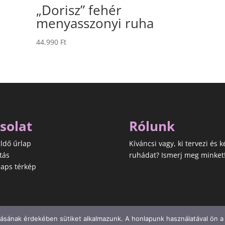
„Dorisz” fehér
menyasszonyi ruha
44.990
Ft
solat
Rólunk
ldő űrlap
Kíváncsi vagy, ki tervezi és k
tás
ruhádat? Ismerj meg minket
aps térkép
ásának érdekében sütiket alkalmazunk. A honlapunk használatával ön a