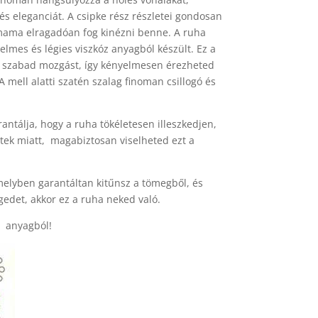
és eleganciát. A csipke rész részletei gondosan
smama elragadóan fog kinézni benne. A ruha
lmes és légies viszkóz anyagból készült. Ez a
a szabad mozgást, így kényelmesen érezheted
mell alatti szatén szalag finoman csillogó és
antálja, hogy a ruha tökéletesen illeszkedjen,
tek miatt, magabiztosan viselheted ezt a
melyben garantáltan kitűnsz a tömegből, és
edet, akkor ez a ruha neked való.
i anyagból!