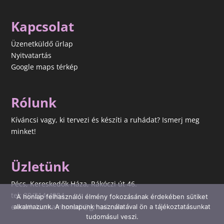
a
következőre:
Kapcsolat
Üzenetküldő űrlap
Nyitvatartás
Google maps térkép
Rólunk
Kíváncsi vagy, ki tervezi és készíti a ruhádat? Ismerj meg
minket!
Üzletünk
Pécs, Kereskedők Háza, Rákóczi út 46.
tel: 30/314-4984
A honlap felhasználói élmény fokozásának érdekében sütiket
e-mail: kismamamodi@gmail.com
alkalmazunk. A honlapunk használatával ön a tájékoztatásunkat
tudomásul veszi.