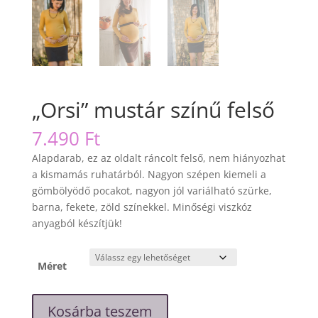
„Orsi” mustár színű felső
7.490
Ft
Alapdarab, ez az oldalt ráncolt felső, nem hiányozhat
a kismamás ruhatárból. Nagyon szépen kiemeli a
gömbölyödő pocakot, nagyon jól variálható szürke,
barna, fekete, zöld színekkel. Minőségi viszkóz
anyagból készítjük!
Méret
"Orsi"
Kosárba teszem
mustár