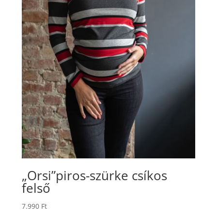
„Orsi”piros-szürke csíkos
felső
7.990
Ft