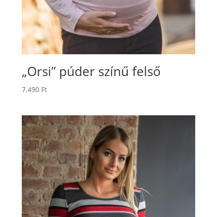
„Orsi” púder színű felső
7.490
Ft