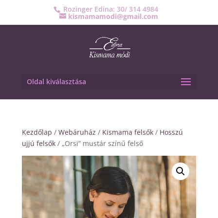
Rozinger Edina: 30/ 314 4984
kismamamodi@gmail.com
Oldal kiválasztása
Kezdőlap
/
Webáruház
/
Kismama felsők
/
Hosszú
ujjú felsők
/ „Orsi” mustár színű felső