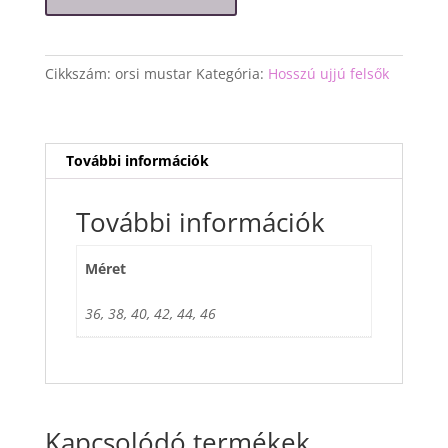
színű
felső
mennyiség
Cikkszám:
orsi mustar
Kategória:
Hosszú ujjú felsők
További információk
További információk
Méret
36, 38, 40, 42, 44, 46
Kapcsolódó termékek