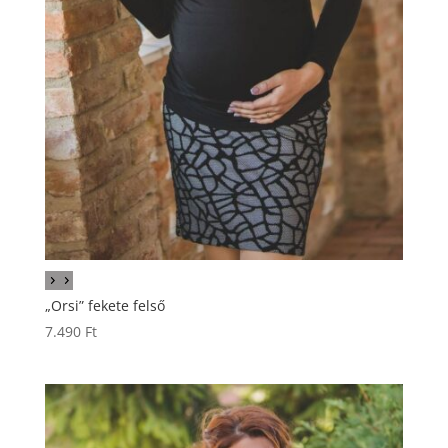
„Orsi” fekete felső
7.490
Ft