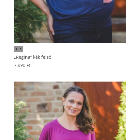
„Regina” kék felső
7.990
Ft