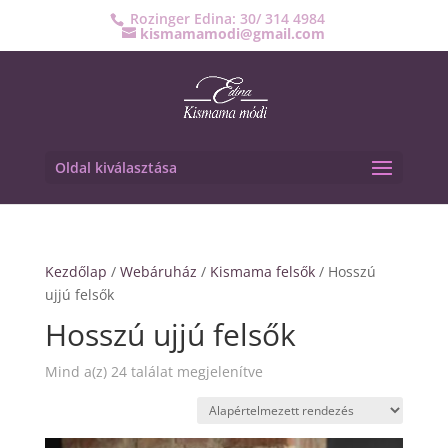
Rozinger Edina: 30/ 314 4984
kismamamodi@gmail.com
Oldal kiválasztása
Kezdőlap
/
Webáruház
/
Kismama felsők
/ Hosszú
ujjú felsők
Hosszú ujjú felsők
Mind a(z) 24 találat megjelenítve