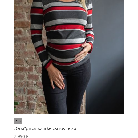
„Orsi”piros-szürke csíkos felső
7.990
Ft