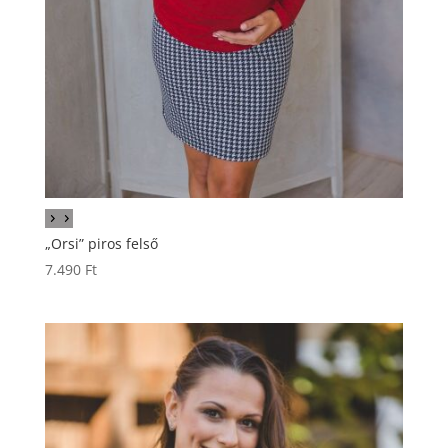
„Orsi” piros felső
7.490
Ft