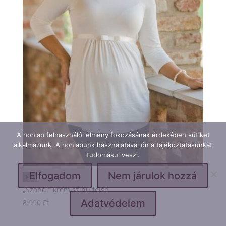
A honlap felhasználói élmény fokozásának érdekében sütiket
alkalmazunk. A honlapunk használatával ön a tájékoztatásunkat
tudomásul veszi.
Elfogadom
Nem járulok hozzá
„Szandi” krém színű felső
Adatvédelem
8.990
Ft