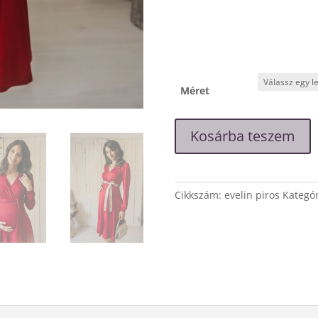
Méret
"Evelin"
Kosárba teszem
piros
színű
kismama
ruha
Cikkszám:
evelin piros
Kategór
mennyiség