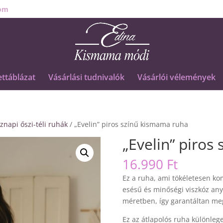
om
ttáblázat
Vásárlási tudnivalók
Vásárlói vélemények
znapi őszi-téli ruhák
/ „Evelin” piros színű kismama ruha
„Evelin” piros
16.990
Ft
Ez a ruha, ami tökéletesen kom
esésű és minőségi viszkóz an
méretben, így garantáltan meg
Ez az átlapolós ruha különleg