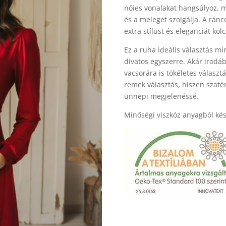
nőies vonalakat hangsúlyoz, m
és a meleget szolgálja. A ránco
extra stílust és eleganciát kö
Ez a ruha ideális választás mi
divatos egyszerre. Akár irodá
vacsorára is tökéletes választ
remek választás, hiszen szaté
ünnepi megjelenéssé.
Minőségi viszkóz anyagból kés