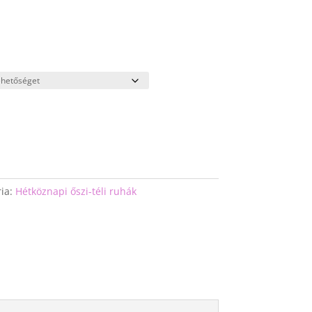
ia:
Hétköznapi őszi-téli ruhák