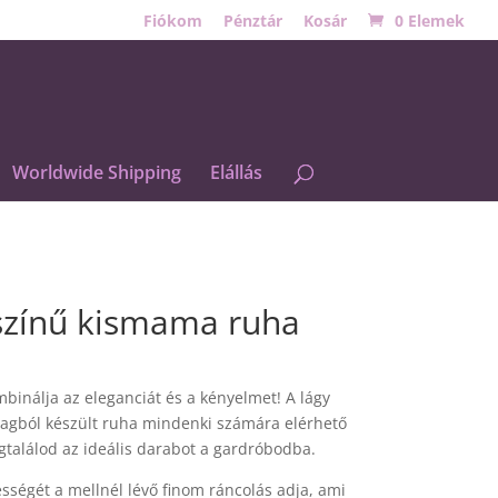
Fiókom
Pénztár
Kosár
0 Elemek
Worldwide Shipping
Elállás
 színű kismama ruha
binálja az eleganciát és a kényelmet! A lágy
yagból készült ruha mindenki számára elérhető
találod az ideális darabot a gardróbodba.
ességét a mellnél lévő finom ráncolás adja, ami