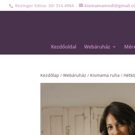
Rozinger Edina: 30/ 314 4984
kismamamodi@gmail.c
Kezdőoldal
Webáruház
Mére
Kezdőlap
/
Webáruház
/
Kismama ruha
/
Hétkö