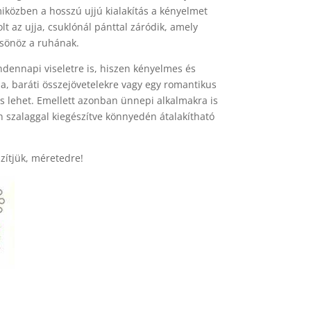
iközben a hosszú ujjú kialakítás a kényelmet
lt az ujja, csuklónál pánttal záródik, amely
lcsönöz a ruhának.
ndennapi viseletre is, hiszen kényelmes és
ba, baráti összejövetelekre vagy egy romantikus
ás lehet. Emellett azonban ünnepi alkalmakra is
n szalaggal kiegészítve könnyedén átalakítható
zítjük, méretedre!