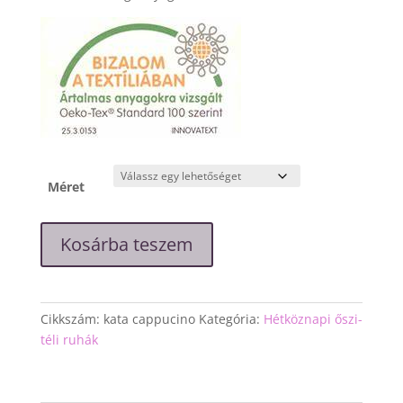
Méret
"Kata"
Kosárba teszem
cappucino
színű
kismama
ruha
Cikkszám:
kata cappucino
Kategória:
Hétköznapi őszi-
mennyiség
téli ruhák