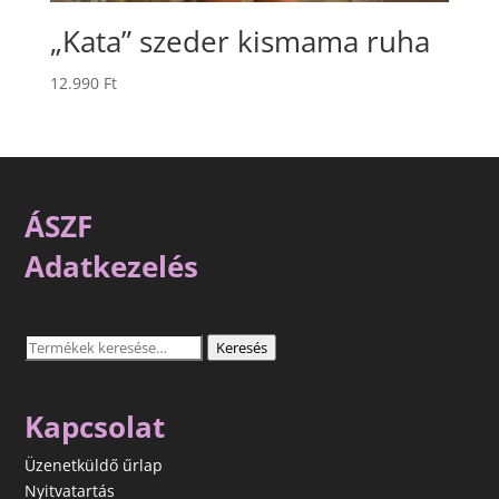
„Kata” szeder kismama ruha
12.990
Ft
ÁSZF
Adatkezelés
Keresés
Keresés
a
következőre:
Kapcsolat
Üzenetküldő űrlap
Nyitvatartás