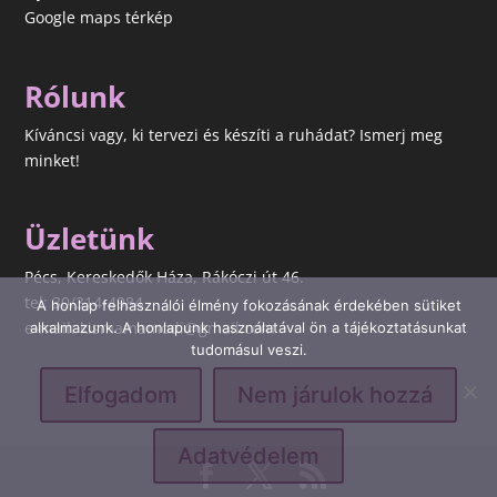
Google maps térkép
Rólunk
Kíváncsi vagy, ki tervezi és készíti a ruhádat? Ismerj meg
minket!
Üzletünk
Pécs, Kereskedők Háza, Rákóczi út 46.
tel: 30/314-4984
A honlap felhasználói élmény fokozásának érdekében sütiket
e-mail: kismamamodi@gmail.com
alkalmazunk. A honlapunk használatával ön a tájékoztatásunkat
tudomásul veszi.
Elfogadom
Nem járulok hozzá
Adatvédelem