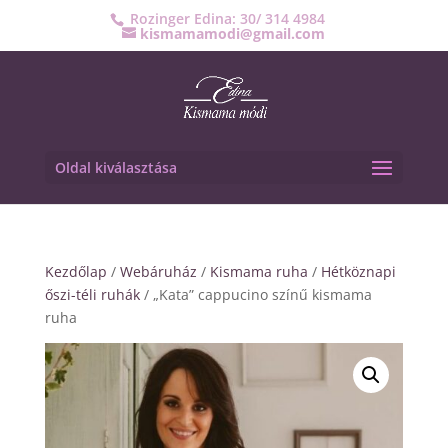
Rozinger Edina: 30/ 314 4984
kismamamodi@gmail.com
Oldal kiválasztása
Kezdőlap
/
Webáruház
/
Kismama ruha
/
Hétköznapi
őszi-téli ruhák
/ „Kata” cappucino színű kismama
ruha