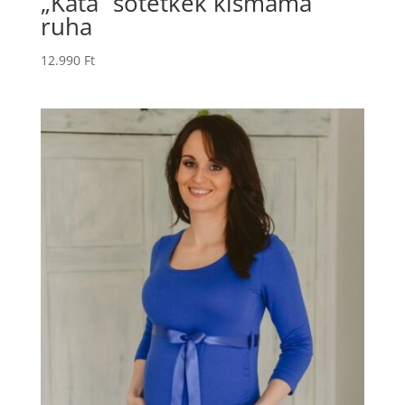
„Kata” sötétkék kismama
ruha
12.990
Ft