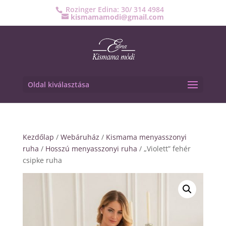
Rozinger Edina: 30/ 314 4984
kismamamodi@gmail.com
Oldal kiválasztása
Kezdőlap
/
Webáruház
/
Kismama menyasszonyi
ruha
/
Hosszú menyasszonyi ruha
/ „Violett” fehér
csipke ruha