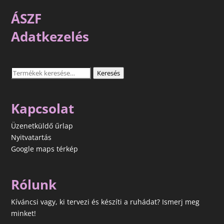
ÁSZF
Adatkezelés
Keresés
Keresés
a
következőre:
Kapcsolat
Üzenetküldő űrlap
Nyitvatartás
Google maps térkép
Rólunk
Kíváncsi vagy, ki tervezi és készíti a ruhádat? Ismerj meg
minket!