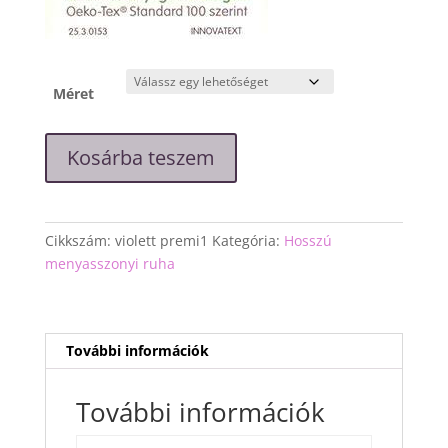
Méret
"Violett"
Kosárba teszem
fehér
csipke
ruha
mennyiség
Cikkszám:
violett premi1
Kategória:
Hosszú
menyasszonyi ruha
További információk
További információk