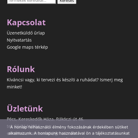
Keresés
a
következőre:
Kapcsolat
Üzenetküldő űrlap
Nyitvatartás
Google maps térkép
Rólunk
Kíváncsi vagy, ki tervezi és készíti a ruhádat? Ismerj meg
minket!
Üzletünk
Pécs, Kereskedők Háza, Rákóczi út 46.
tel: 30/314-4984
A honlap felhasználói élmény fokozásának érdekében sütiket
e-mail: kismamamodi@gmail.com
alkalmazunk. A honlapunk használatával ön a tájékoztatásunkat