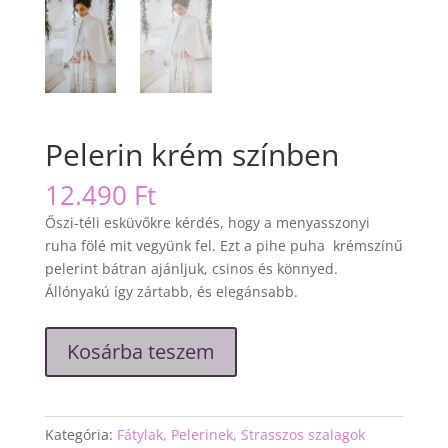
Pelerin krém színben
12.490
Ft
Őszi-téli esküvőkre kérdés, hogy a menyasszonyi
ruha fölé mit vegyünk fel. Ezt a pihe puha krémszínű
pelerint bátran ajánljuk, csinos és könnyed.
Állónyakú így zártabb, és elegánsabb.
Pelerin
Kosárba teszem
krém
színben
mennyiség
Kategória:
Fátylak, Pelerinek, Strasszos szalagok