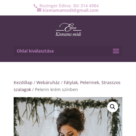
Rozinger Edina: 30/ 314 4984
kismamamodi@gmail.com
Oldal kiválasztása
Kezdőlap
/
Webáruház
/
Fátylak, Pelerinek, Strasszos
szalagok
/ Pelerin krém színben