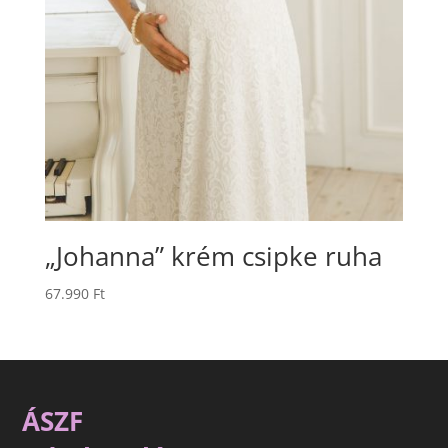
„Johanna” krém csipke ruha
67.990
Ft
ÁSZF