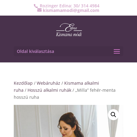
Rozinger Edina: 30/ 314 4984
kismamamodi@gmail.com
Oldal kiválasztása
Kezdőlap
/
Webáruház
/
Kismama alkalmi
ruha
/
Hosszú alkalmi ruhák
/ „Milla” fehér-menta
hosszú ruha