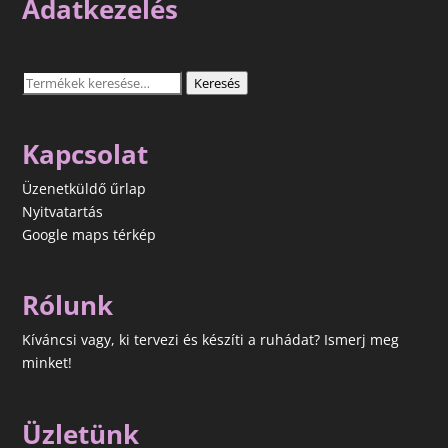
Adatkezelés
Keresés
Keresés
a
következőre:
Kapcsolat
Üzenetküldő űrlap
Nyitvatartás
Google maps térkép
Rólunk
Kíváncsi vagy, ki tervezi és készíti a ruhádat? Ismerj meg
minket!
Üzletünk