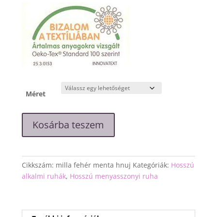
Méret
"Milla"
Kosárba teszem
fehér-
menta
hosszú
ruha
Cikkszám:
milla fehér menta hnuj
Kategóriák:
Hosszú
mennyiség
alkalmi ruhák
,
Hosszú menyasszonyi ruha