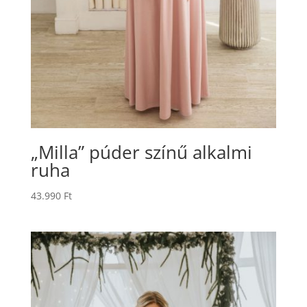
„Milla” púder színű alkalmi
ruha
43.990
Ft