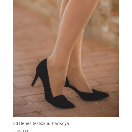
20 Denes testszínű harisnya
3.990
Ft