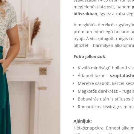
megjelenést biztosít, hanem
p
időszakban
, így ez a ruha vé
A megkötős derékrész gyönyö
prémium minőségű holland any
nyújt. A visszafogott, mégis 
öltöztet – bármilyen alkalomra
Főbb jellemzők:
Kiváló minőségű holland vi
Átlapolt fazon –
szoptatásho
Méretre szabott, kézzel kész
Megkötős derékrész – rugal
Babavárás után is stílusos é
Romantikus kisvirágos minta
Ajánljuk:
Hétköznapokra, ünnepi alkalma