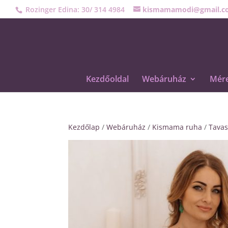
Rozinger Edina: 30/ 314 4984
kismamamodi@gmail.c
Kezdőoldal
Webáruház
Mére
Kezdőlap
/
Webáruház
/
Kismama ruha
/
Tavas