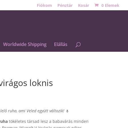
Fiókom
Pénztár
Kosár
0 Elemek
Worldwide Shipping
Elállás
 virágos loknis
lelő ruha, ami Veled együtt változik!
🌷
uha
tökéletes társad lesz a babavárás minden
 A finoman átlapolt V-kivágás nemcsak nőies