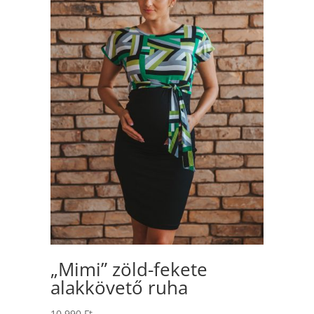
„Mimi” zöld-fekete
alakkövető ruha
10.990
Ft