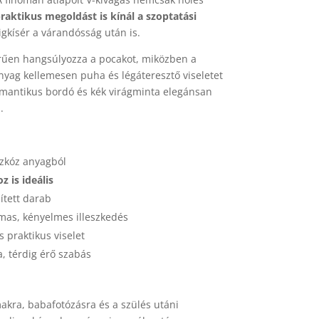
raktikus megoldást is kínál a szoptatási
gigkísér a várandósság után is.
rűen hangsúlyozza a pocakot, miközben a
ag kellemesen puha és légáteresztő viseletet
romantikus bordó és kék virágminta elegánsan
.
szkóz anyagból
z is ideális
ített darab
mas, kényelmes illeszkedés
s praktikus viselet
, térdig érő szabás
kra, babafotózásra és a szülés utáni