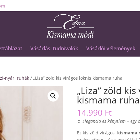
om
ttáblázat
Vásárlási tudnivalók
Vásárlói vélemények
zi-nyári ruhák
/ „Liza” zöld kis virágos loknis kismama ruha
„Liza” zöld kis
kismama ruha
14.990
Ft
🌷
Elegancia és kényelem – egy ö
Ez kis zöld virágos
kismama r
szakaszában – és azon túl is!