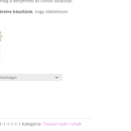
ndig a kényelmes és csinos választás.
éretre készítünk
, hogy tökéletesen
1-1-1-1-1-1
Kategória:
Tavaszi-nyári ruhák