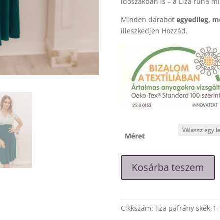
időszakban is – a Liza ruha mi
Minden darabot
egyedileg, m
illeszkedjen Hozzád.
Méret
"Liza"
Kosárba teszem
zöld
kis
virágos
loknis
Cikkszám:
liza páfrány skék-1-
kismama