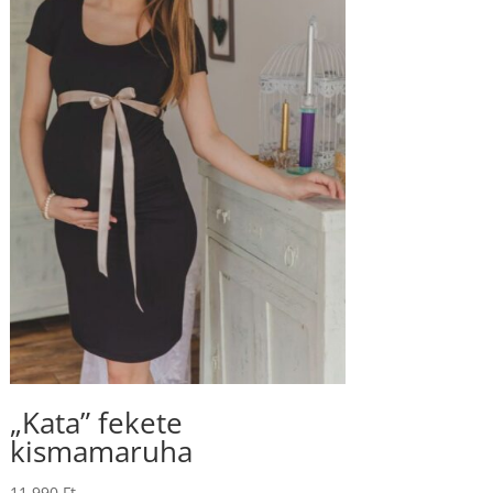
„Kata” fekete
kismamaruha
11.990
Ft