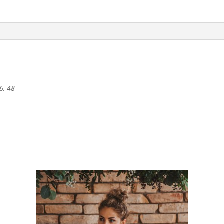
ruha
mennyiség
6, 48