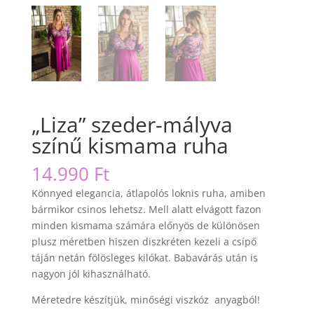
„Liza” szeder-mályva
színű kismama ruha
14.990
Ft
Könnyed elegancia, átlapolós loknis ruha, amiben
bármikor csinos lehetsz. Mell alatt elvágott fazon
minden kismama számára előnyös de különösen
plusz méretben hiszen diszkréten kezeli a csípő
táján netán fölösleges kilókat. Babavárás után is
nagyon jól kihasználható.
Méretedre készítjük, minőségi viszkóz anyagból!