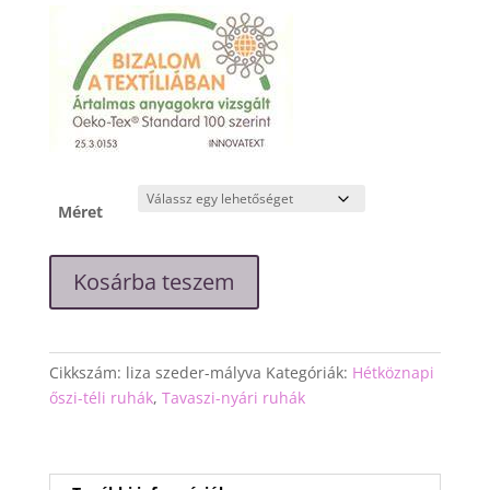
Méret
"Liza"
Kosárba teszem
szeder-
mályva
színű
kismama
Cikkszám:
liza szeder-mályva
Kategóriák:
Hétköznapi
ruha
őszi-téli ruhák
,
Tavaszi-nyári ruhák
mennyiség