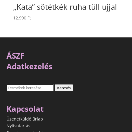
„Kata” sötétkék ruha tüll ujjal
12.990
Ft
ÁSZF
Adatkezelés
Keresés
Keresés
a
következőre:
Kapcsolat
Üzenetküldő űrlap
Nyitvatartás