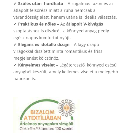
✔
Szülés után hordható
– A rugalmas fazon és az
átlapolt felsőrész miatt a ruha nemcsak a
várandósság alatt, hanem utána is ideális választás.
✔
Praktikus és nőies
– Az
átlapolt V-kivágás
szoptatáshoz is diszkrét a könnyed anyag pedig
egész napos komfortot nyújt.
✔
Elegáns és időtálló dizájn
– A lágy drapp
virágokkal díszített minta romantikus és friss
megjelenést kölcsönöz.
✔
Kényelmes viselet
– Légáteresztő, könnyed esésű
anyagból készült, amely kellemes viselet a melegebb
napokon is.