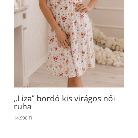
„Liza” bordó kis virágos női
ruha
14.990
Ft