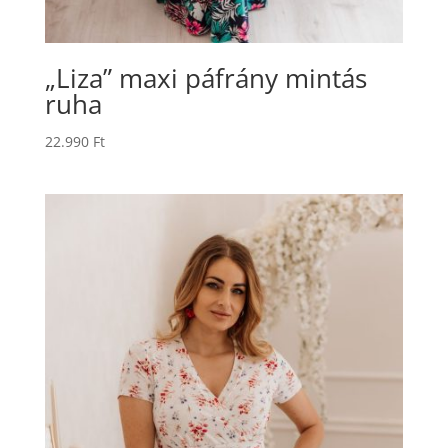
„Liza” maxi páfrány mintás
ruha
22.990
Ft