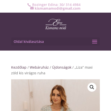
Rozinger Edina: 30/ 314 4984
kismamamodi@gmail.com
Oldal kiválasztása
Kezdőlap
/
Webáruház
/
Újdonságok
/ „Liza” maxi
zöld kis virágos ruha