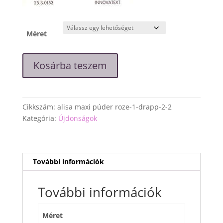
Méret
"Liza"
Kosárba teszem
maxi
zöld
kis
virágos
Cikkszám:
alisa maxi púder roze-1-drapp-2-2
ruha
Kategória:
Újdonságok
mennyiség
További információk
További információk
Méret