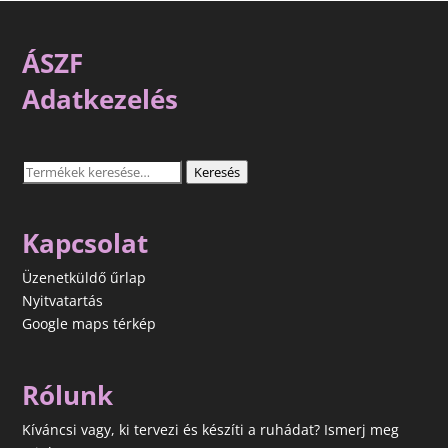
ÁSZF
Adatkezelés
Keresés
Keresés
a
következőre:
Kapcsolat
Üzenetküldő űrlap
Nyitvatartás
Google maps térkép
Rólunk
Kíváncsi vagy, ki tervezi és készíti a ruhádat? Ismerj meg