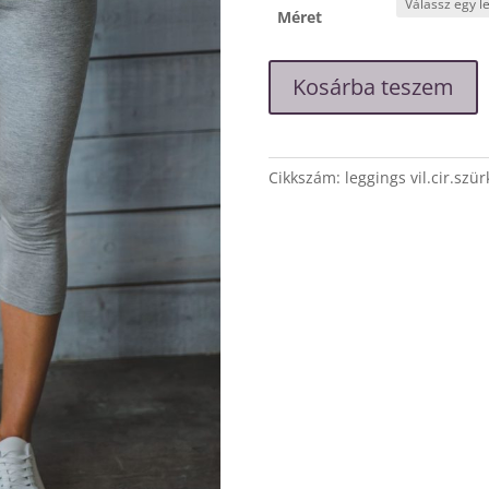
Méret
Leggings
Kosárba teszem
világos
szürke
színben
mennyiség
Cikkszám:
leggings vil.cir.szür