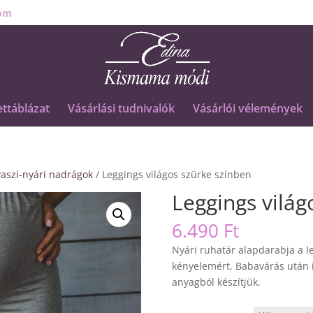
om
ttáblázat
Vásárlási tudnivalók
Vásárlói vélemények
aszi-nyári nadrágok
/ Leggings világos szürke színben
Leggings világ
6.490
Ft
Nyári ruhatár alapdarabja a l
kényelemért. Babavárás után i
anyagból készítjük.