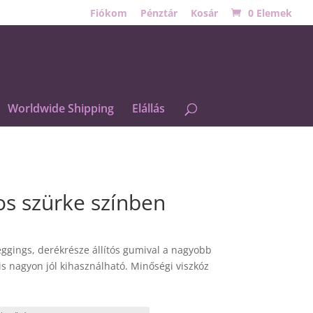
Fiókom
Pénztár
Kosár
0 Elemek
Worldwide Shipping
Elállás
os szürke színben
eggings, derékrésze állítós gumival a nagyobb
s nagyon jól kihasználható. Minőségi viszkóz