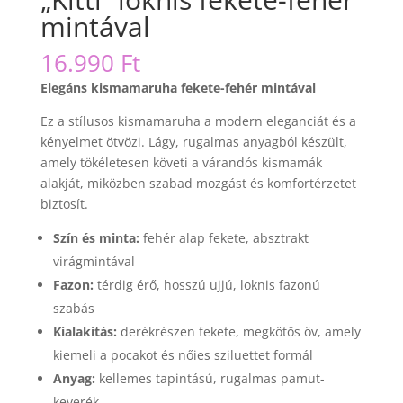
mintával
16.990
Ft
Elegáns kismamaruha fekete-fehér mintával
Ez a stílusos kismamaruha a modern eleganciát és a
kényelmet ötvözi. Lágy, rugalmas anyagból készült,
amely tökéletesen követi a várandós kismamák
alakját, miközben szabad mozgást és komfortérzetet
biztosít.
Szín és minta:
fehér alap fekete, absztrakt
virágmintával
Fazon:
térdig érő, hosszú ujjú, loknis fazonú
szabás
Kialakítás:
derékrészen fekete, megkötős öv, amely
kiemeli a pocakot és nőies sziluettet formál
Anyag:
kellemes tapintású, rugalmas pamut-
keverék