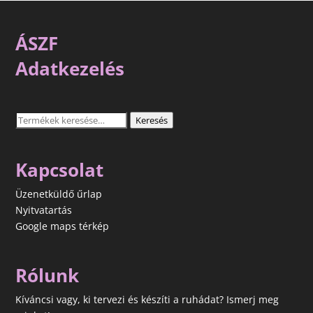
ÁSZF
Adatkezelés
Keresés
Keresés
a
következőre:
Kapcsolat
Üzenetküldő űrlap
Nyitvatartás
Google maps térkép
Rólunk
Kíváncsi vagy, ki tervezi és készíti a ruhádat? Ismerj meg