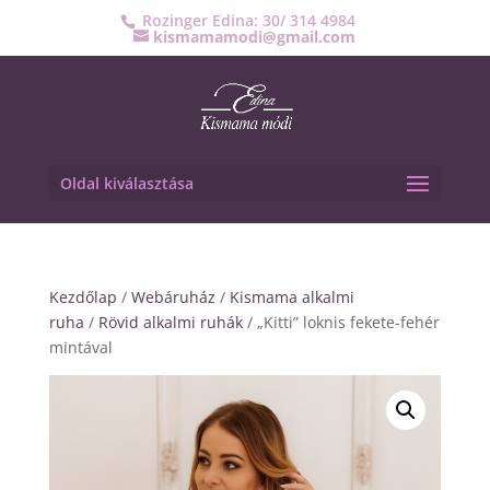
Rozinger Edina: 30/ 314 4984
kismamamodi@gmail.com
Oldal kiválasztása
Kezdőlap
/
Webáruház
/
Kismama alkalmi
ruha
/
Rövid alkalmi ruhák
/ „Kitti” loknis fekete-fehér
mintával