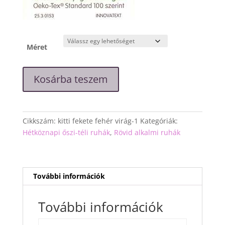
Méret
"Kitti"
Kosárba teszem
loknis
fekete-
fehér
mintával
Cikkszám:
kitti fekete fehér virág-1
Kategóriák:
mennyiség
Hétköznapi őszi-téli ruhák
,
Rövid alkalmi ruhák
További információk
További információk