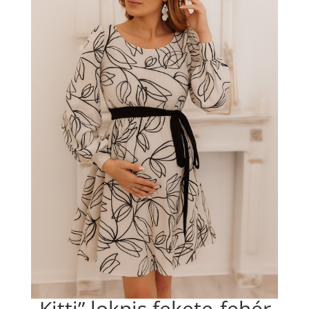
„Kitti” loknis fekete-fehér