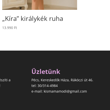
„Kíra” királykék ruha
13.990
Ft
Üzletünk
észíti a
Pécs, Kereskedők Háza, Rákóczi út 46.
!
tel: 30/314-4984
e-mail: kismamamodi@gmail.com