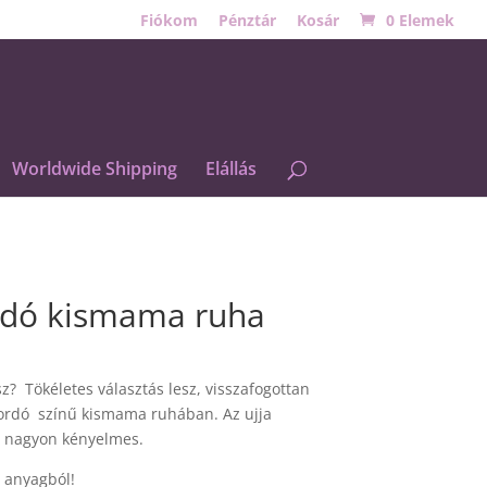
Fiókom
Pénztár
Kosár
0 Elemek
Worldwide Shipping
Elállás
rdó kismama ruha
? Tökéletes választás lesz, visszafogottan
ordó színű kismama ruhában. Az ujja
gy nagyon kényelmes.
 anyagból!