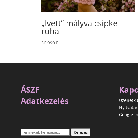
„Ivett” mályva csipke
ruha
36.990
Ft
ÁSZF
Kapc
Adatkezelés
Üzenetkü
Nyitvatar
Google m
Keresés
Keresés