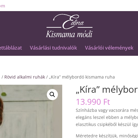
om
ttáblázat
Vásárlási tudnivalók
Vásárlói vélemények
a
/
Rövid alkalmi ruhák
/ „Kíra” mélybordó kismama ruha
„Kíra” mélybo
13.990
Ft
Színházba vagy vacsorára mész
elegáns leszel ebben a mélyb
elasztikus csipkéből készül í
Méretedre készítjük, minőségi