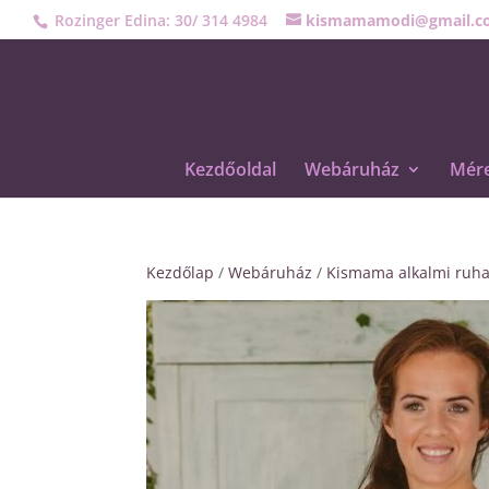
Rozinger Edina: 30/ 314 4984
kismamamodi@gmail.c
Kezdőoldal
Webáruház
Mére
Kezdőlap
/
Webáruház
/
Kismama alkalmi ruh