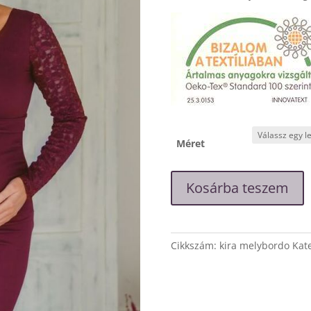
Méret
"Kíra"
Kosárba teszem
mélybordó
kismama
ruha
mennyiség
Cikkszám:
kira melybordo
Kat