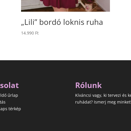
„Lili” bordó loknis ruha
14.990
Ft
solat
Rólunk
ldő űrlap
Kíváncsi vagy, ki tervezi és k
tás
ruhádat? Ismerj meg minket
aps térkép