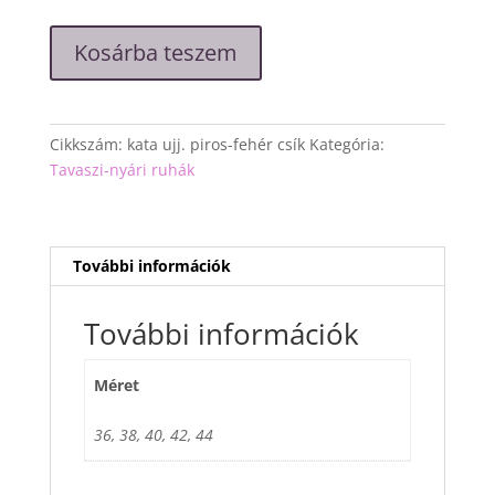
"Kata"
Kosárba teszem
piros-
fehér
csíkos
ruha
Cikkszám:
kata ujj. piros-fehér csík
Kategória:
mennyiség
Tavaszi-nyári ruhák
További információk
További információk
Méret
36, 38, 40, 42, 44