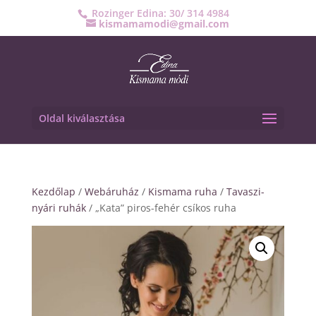
Rozinger Edina: 30/ 314 4984
kismamamodi@gmail.com
Oldal kiválasztása
Kezdőlap
/
Webáruház
/
Kismama ruha
/
Tavaszi-
nyári ruhák
/ „Kata” piros-fehér csíkos ruha