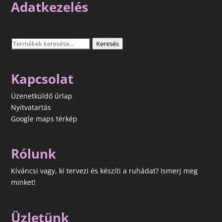
Adatkezelés
Keresés
Keresés
a
következőre:
Kapcsolat
Üzenetküldő űrlap
Nyitvatartás
Google maps térkép
Rólunk
Kíváncsi vagy, ki tervezi és készíti a ruhádat? Ismerj meg
minket!
Üzletünk