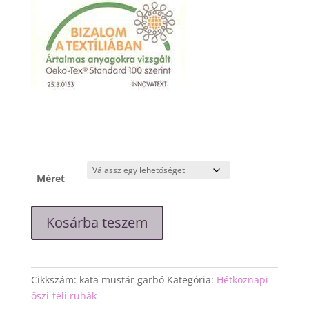
Méret
"Kata"
Kosárba teszem
mustár
színű
garbó
ruha
Cikkszám:
kata mustár garbó
Kategória:
Hétköznapi
mennyiség
őszi-téli ruhák