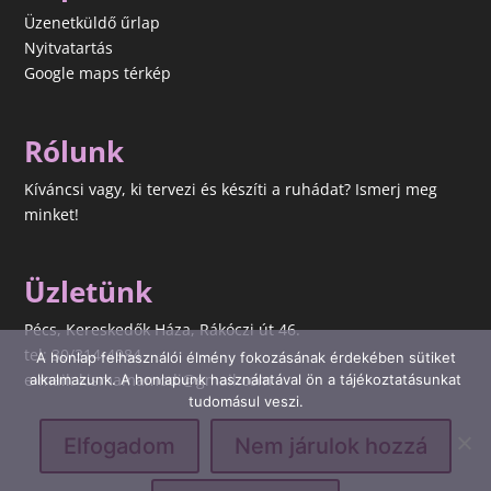
Üzenetküldő űrlap
Nyitvatartás
Google maps térkép
Rólunk
Kíváncsi vagy, ki tervezi és készíti a ruhádat? Ismerj meg
minket!
Üzletünk
Pécs, Kereskedők Háza, Rákóczi út 46.
tel: 30/314-4984
A honlap felhasználói élmény fokozásának érdekében sütiket
e-mail: kismamamodi@gmail.com
alkalmazunk. A honlapunk használatával ön a tájékoztatásunkat
tudomásul veszi.
Elfogadom
Nem járulok hozzá