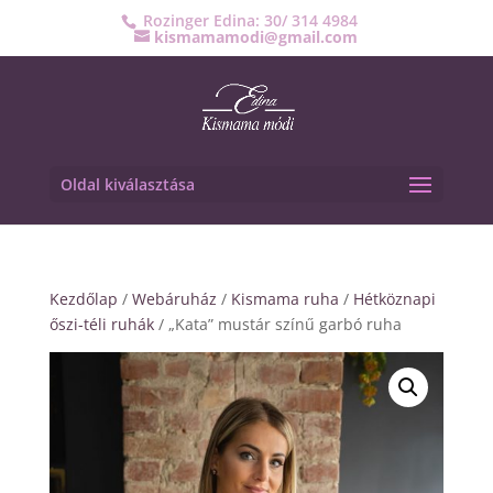
Rozinger Edina: 30/ 314 4984
kismamamodi@gmail.com
Oldal kiválasztása
Kezdőlap
/
Webáruház
/
Kismama ruha
/
Hétköznapi
őszi-téli ruhák
/ „Kata” mustár színű garbó ruha