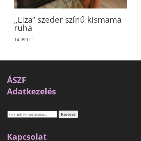
„Liza” szeder színű kismama
ruha
14.990
Ft
ÁSZF
Adatkezelés
Keresés
Keresés
a
következőre:
Kapcsolat