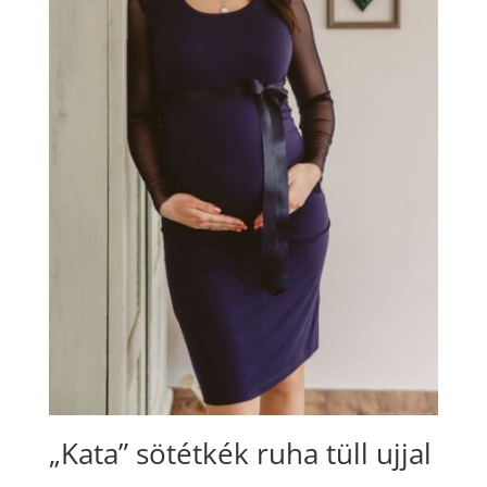
„Kata” sötétkék ruha tüll ujjal