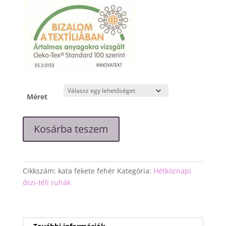
Méret
"Kata"
Kosárba teszem
fekete-
fehér
csíkos
ruha
Cikkszám:
kata fekete fehér
Kategória:
Hétköznapi
mennyiség
őszi-téli ruhák