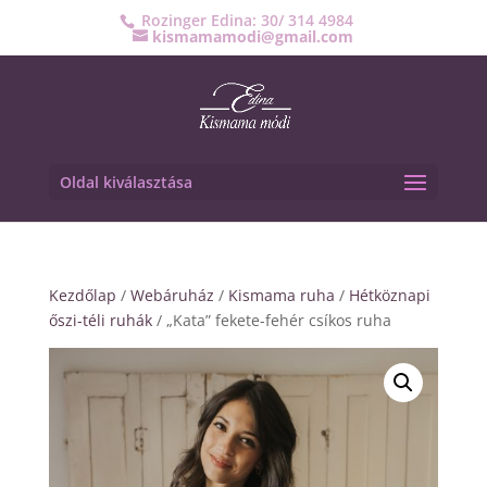
Rozinger Edina: 30/ 314 4984
kismamamodi@gmail.com
Oldal kiválasztása
Kezdőlap
/
Webáruház
/
Kismama ruha
/
Hétköznapi
őszi-téli ruhák
/ „Kata” fekete-fehér csíkos ruha