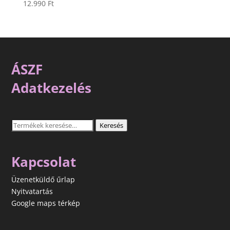
12.990
Ft
ÁSZF
Adatkezelés
Keresés
Keresés
a
következőre:
Kapcsolat
Üzenetküldő űrlap
Nyitvatartás
Google maps térkép