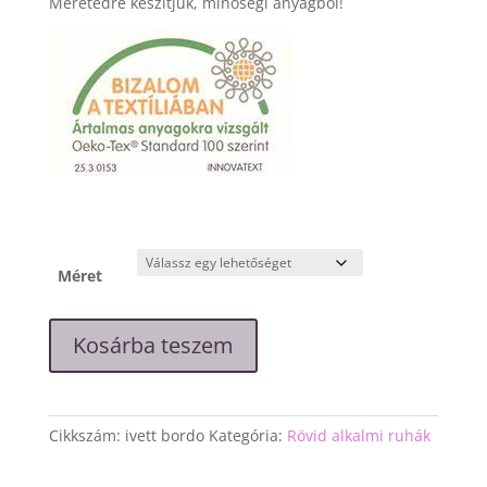
Méretedre készítjük, minőségi anyagból!
Méret
"Ivett"
Kosárba teszem
mélybordó
csipke
ruha
mennyiség
Cikkszám:
ivett bordo
Kategória:
Rövid alkalmi ruhák