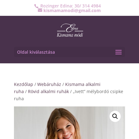
Rozinger Edina: 30/ 314 4984
kismamamodi@gmail.com
Oldal kiválasztása
Kezdőlap
/
Webáruház
/
Kismama alkalmi
ruha
/
Rövid alkalmi ruhák
/ „Ivett” mélybordó csipke
ruha