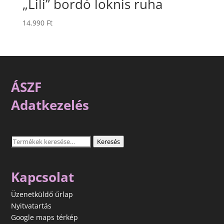
„Lili” bordó loknis ruha
14.990
Ft
ÁSZF
Adatkezelés
Keresés
Keresés
a
következőre:
Kapcsolat
Üzenetküldő űrlap
Nyitvatartás
Google maps térkép