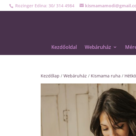
Rozinger Edina: 30/ 314 4984
kismamamodi@gmail.c
Kezdőoldal
Webáruház
Mére
Kezdőlap
/
Webáruház
/
Kismama ruha
/
Hétkö