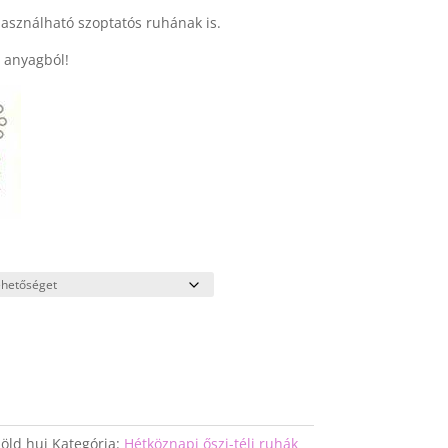
asználható szoptatós ruhának is.
 anyagból!
zöld huj
Kategória:
Hétköznapi őszi-téli ruhák