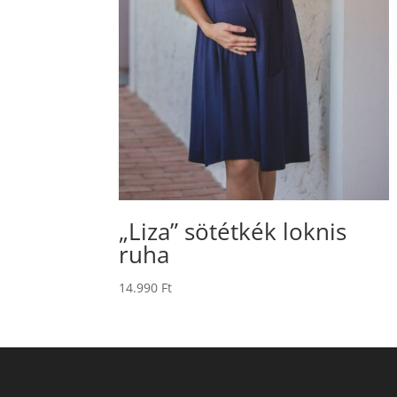
„Liza” sötétkék loknis
ruha
14.990
Ft