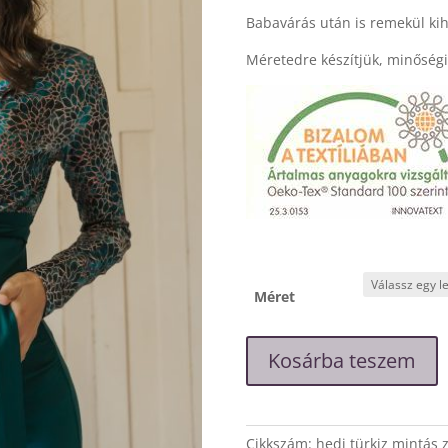
Babavárás után is remekül kih
Méretedre készítjük, minőségi
Méret
"Hédi"
Kosárba teszem
türkiz
mintás-
zöld
kismama
Cikkszám:
hedi türkiz mintás 