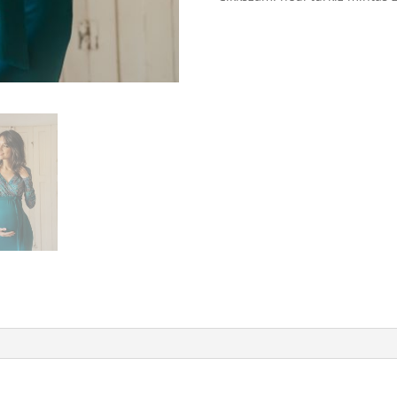
ruha
mennyiség