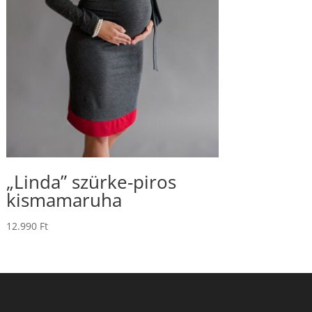
„Linda” szürke-piros
kismamaruha
12.990
Ft