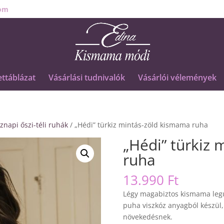
om
ttáblázat
Vásárlási tudnivalók
Vásárlói vélemények
znapi őszi-téli ruhák
/ „Hédi” türkiz mintás-zöld kismama ruha
„Hédi” türkiz
ruha
13.990
Ft
Légy magabiztos kismama leg
puha viszkóz anyagból készül,
növekedésnek.