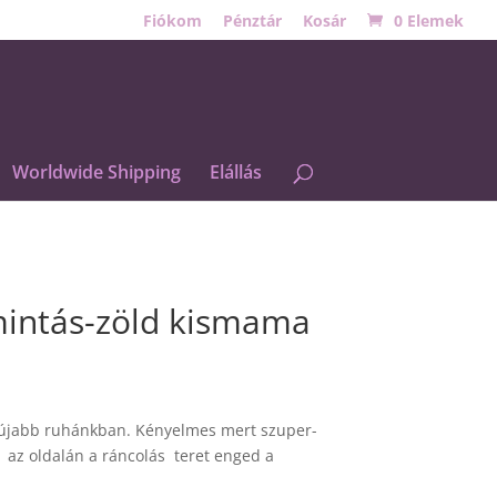
Fiókom
Pénztár
Kosár
0 Elemek
Worldwide Shipping
Elállás
 mintás-zöld kismama
újabb ruhánkban. Kényelmes mert szuper-
 az oldalán a ráncolás teret enged a