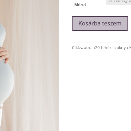
Méret
Fehér
Kosárba teszem
vászon
szoknya
mennyiség
Cikkszám:
n20 fehér szoknya