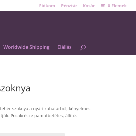
Fiókom
Pénztár
Kosár
0 Elemek
Worldwide Shipping
Elállás
szoknya
fehér szoknya a nyári ruhatárból, kényelmes
tjük. Pocakrésze pamutbetétes, állítós