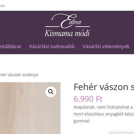
om
ttáblázat
Vásárlási tudnivalók
Vásárlói vélemények
hér vászon szoknya
Fehér vászon 
6.990
Ft
Alapdarab, nem hiányozhat a 
mert elasztikus anyagból készí
gumival.