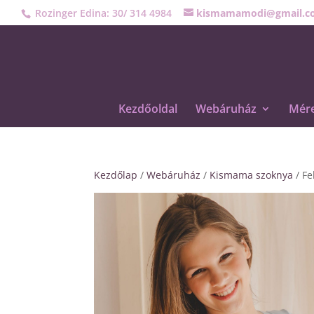
Rozinger Edina: 30/ 314 4984
kismamamodi@gmail.c
Kezdőoldal
Webáruház
Mére
Kezdőlap
/
Webáruház
/
Kismama szoknya
/ Fe