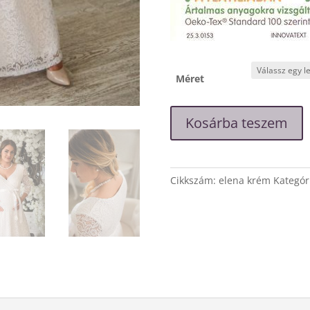
Méret
"Elena"
Kosárba teszem
krém
csipke
ruha
mennyiség
Cikkszám:
elena krém
Kategór