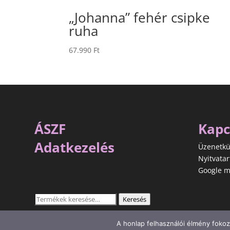
„Johanna” fehér csipke
ruha
67.990
Ft
ÁSZF
Kapc
Adatkezelés
Üzenetkü
Nyitvatar
Google m
Keresés
Keresés
a
következőre:
A honlap felhasználói élmény fokoz