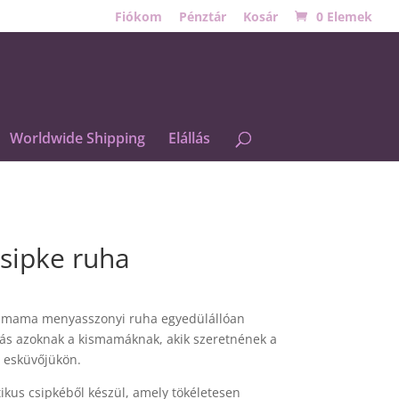
Fiókom
Pénztár
Kosár
0 Elemek
Worldwide Shipping
Elállás
csipke ruha
ismama menyasszonyi ruha egyedülállóan
tás azoknak a kismamáknak, akik szeretnének a
 esküvőjükön.
ikus csipkéből készül, amely tökéletesen