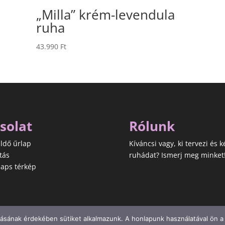
„Milla” krém-levendula
ruha
43.990
Ft
solat
Rólunk
ldő űrlap
Kíváncsi vagy, ki tervezi és k
tás
ruhádat? Ismerj meg minket
aps térkép
ásának érdekében sütiket alkalmazunk. A honlapunk használatával ön a