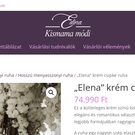
om
ttáblázat
Vásárlási tudnivalók
Vásárlói vélemények
yi ruha
/
Hosszú menyasszonyi ruha
/ „Elena” krém csipke ruha
„Elena” krém 
74.990
Ft
Ez a különleges krém színű k
elegáns és romantikus válasz
legjobb formájukban ragyogni
A ruha egy nagyon szép elaszt