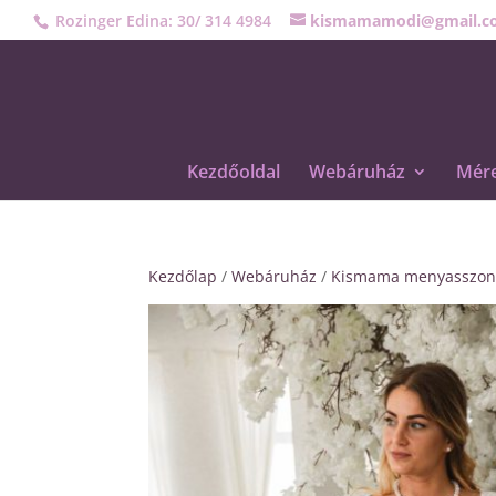
Rozinger Edina: 30/ 314 4984
kismamamodi@gmail.c
Kezdőoldal
Webáruház
Mére
Kezdőlap
/
Webáruház
/
Kismama menyasszon