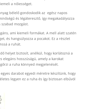
iemeli a nőiességet.
anyag bélelő gondoskodik az egész napos
minőségű és légáteresztő, így megakadályozza
 a szabad mozgást.
gáns, ami kiemeli formákat. A mell alatt szatén
et, és hangsúlyozza a pocakot. Ez a részlet
nssá a ruhát.
dő helyet biztosít, anélkül, hogy korlátozná a
es elegáns hosszúságú, amely a karokat
gőrzi a ruha könnyed megjelenését.
 egyes darabot egyedi méretre készítünk, hogy
etes legyen ez a ruha és így biztosan elbűvöl