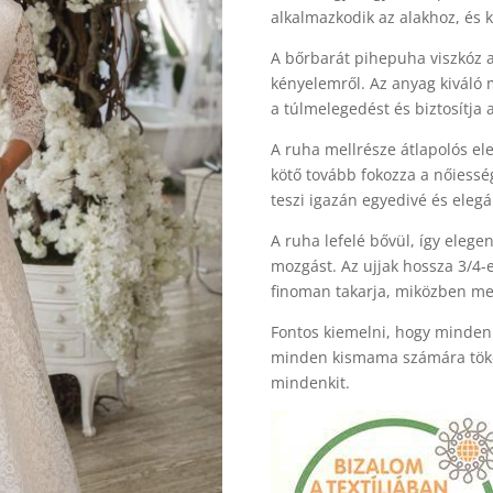
alkalmazkodik az alakhoz, és k
A bőrbarát pihepuha viszkóz 
kényelemről. Az anyag kiváló 
a túlmelegedést és biztosítja
A ruha mellrésze átlapolós ele
kötő tovább fokozza a nőiesség
teszi igazán egyedivé és elegá
A ruha lefelé bővül, így elegen
mozgást. Az ujjak hossza 3/4-
finoman takarja, miközben me
Fontos kiemelni, hogy minden
minden kismama számára tökél
mindenkit.