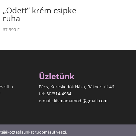
„Odett” krém csipke
ruha
67.990
Ft
Üzletünk
észíti a
Pécs, Kereskedők Háza, Rákóczi út 46.
!
tel: 30/314-4984
e-mail: kismamamodi@gmail.com
 tájékoztatásunkat tudomásul veszi.