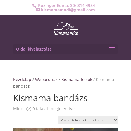
Rozinger Edina: 30/ 314 4984
kismamamodi@gmail.com
Oldal kiválasztása
Kezdőlap
/
Webáruház
/
Kismama felsők
/ Kismama
bandázs
Kismama bandázs
Mind a(z) 9 találat megjelenítve