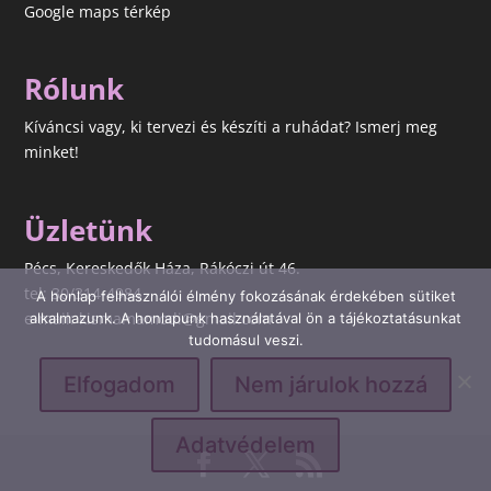
Google maps térkép
Rólunk
Kíváncsi vagy, ki tervezi és készíti a ruhádat? Ismerj meg
minket!
Üzletünk
Pécs, Kereskedők Háza, Rákóczi út 46.
tel: 30/314-4984
A honlap felhasználói élmény fokozásának érdekében sütiket
e-mail: kismamamodi@gmail.com
alkalmazunk. A honlapunk használatával ön a tájékoztatásunkat
tudomásul veszi.
Elfogadom
Nem járulok hozzá
Adatvédelem