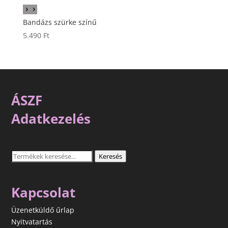
Bandázs szürke színű
5.490
Ft
ÁSZF
Adatkezelés
Keresés
Keresés
a
következőre:
Kapcsolat
Üzenetküldő űrlap
Nyitvatartás