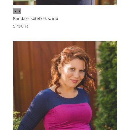
Bandázs sötétkék színű
5.490
Ft